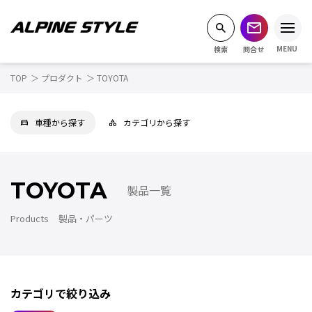
MENU
TOP
プロダクト
TOYOTA
(
トピックス
)
Topics
(
製品・パーツ
)
車種から探す
カテゴリから探す
Products
(
車種から探す
)
Vehicle
TOYOTA
製品一覧
(
販売在庫車両
)
Stock cars
Products
製品・パーツ
(
店舗情報
)
Access
(
ショッピング
)
Shopping
カテゴリで絞り込み