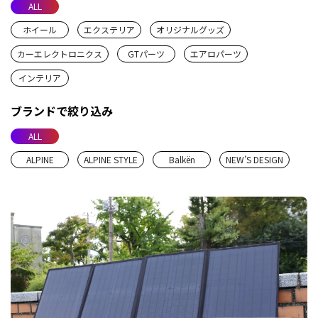
ALL
(
サポート
)
Support
ホイール
エクステリア
オリジナルグッズ
カーエレクトロニクス
GTパーツ
エアロパーツ
(
新着情報一覧
)
News Release
インテリア
会社概要
ブランドで絞り込み
ALL
プライバシーポリシー
ALPINE
ALPINE STYLE
Balkën
NEW’S DESIGN