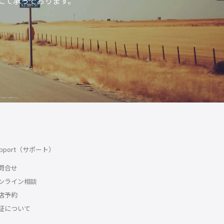
にて承っております。
upport（サポート）
問合せ
ンライン相談
店予約
証について