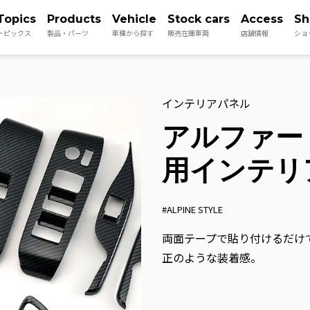
Topics
Products
Vehicle
Stock cars
Access
Sh
トピックス
製品・パーツ
車種から探す
販売在庫車両
店舗情報
ショ
インテリアパネル
アルファー
用インテリ
#ALPINE STYLE
両面テープで貼り付けるだけ
正のような装着感。