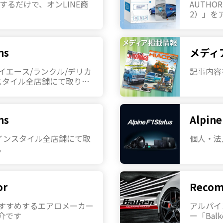
するだけで、オンLINE商
AUTHO
2）」を
始いたし
ms
メディ
)のハイエース/ランクル/デリカ
記事内容
スタイル全店舗にて取り扱
ms
Alpine
ルパインスタイル全店舗にて取
個人・法
。
or
Recom
すすめするエアロメーカー
アルパイ
紹介です
ー「Bal