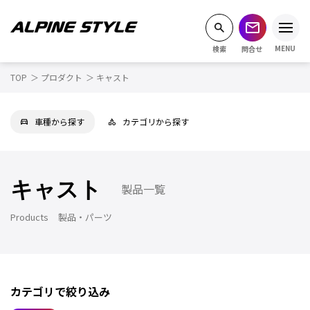
MENU
TOP
プロダクト
キャスト
(
トピックス
)
Topics
(
製品・パーツ
)
車種から探す
カテゴリから探す
Products
(
車種から探す
)
Vehicle
キャスト
製品一覧
(
販売在庫車両
)
Stock cars
Products
製品・パーツ
(
店舗情報
)
Access
(
ショッピング
)
Shopping
カテゴリで絞り込み