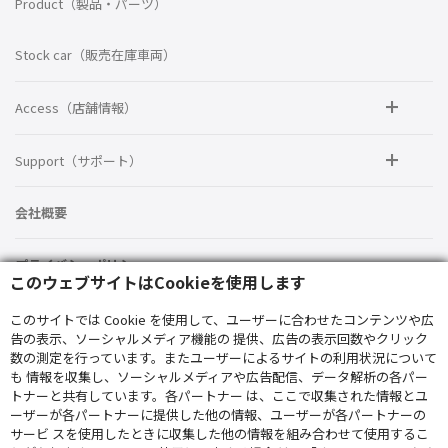
Product（製品・パーツ）
Stock car（販売在庫車両）
Access（店舗情報）
Support（サポート）
会社概要
プライバシーポリシー
このウェブサイトはCookieを使用します
サイト利用案内
このサイトでは Cookie を使用して、ユーザーに合わせたコンテンツや広
告の表示、ソーシャルメディア機能の 提供、広告の表示回数やクリック
数の測定を行っています。またユーザーによるサイトの利用状況について
勧誘方針
も 情報を収集し、ソーシャルメディアや広告配信、データ解析の各パー
トナーと共有しています。各パートナー は、ここで収集された情報とユ
ーザーが各パートナーに提供した他の情報、ユーザーが各パートナーの
サービ スを使用したときに収集した他の情報を組み合わせて使用するこ
© ALPINE STYLE All Rights Reserved.