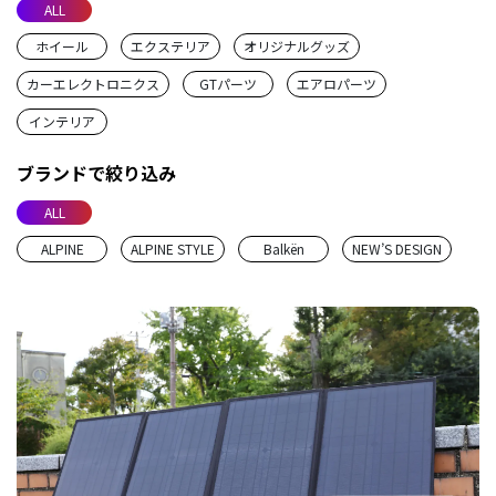
ALL
(
サポート
)
Support
ホイール
エクステリア
オリジナルグッズ
カーエレクトロニクス
GTパーツ
エアロパーツ
(
新着情報一覧
)
News Release
インテリア
会社概要
ブランドで絞り込み
ALL
プライバシーポリシー
ALPINE
ALPINE STYLE
Balkën
NEW’S DESIGN