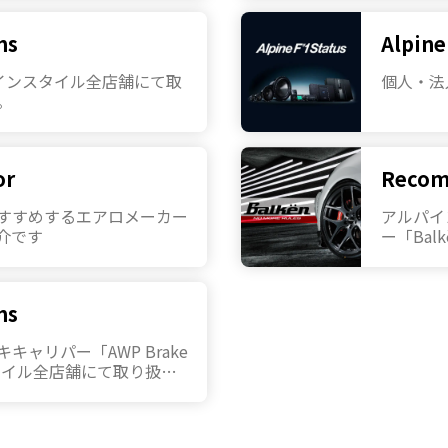
ms
Alpine
ルパインスタイル全店舗にて取
個人・法
。
or
Recom
すすめするエアロメーカー
アルパイ
紹介です
ー「Bal
ms
ャリパー「AWP Brake
スタイル全店舗にて取り扱い